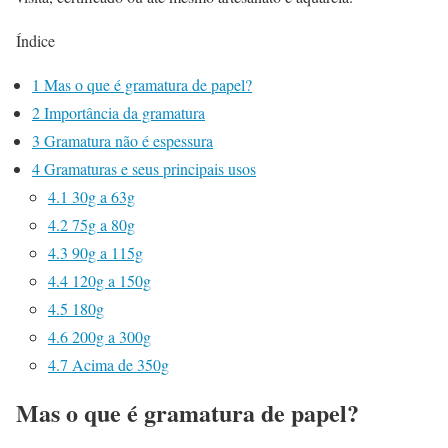
Índice
1
Mas o que é gramatura de papel?
2
Importância da gramatura
3
Gramatura não é espessura
4
Gramaturas e seus principais usos
4.1
30g a 63g
4.2
75g a 80g
4.3
90g a 115g
4.4
120g a 150g
4.5
180g
4.6
200g a 300g
4.7
Acima de 350g
Mas o que é gramatura de papel?