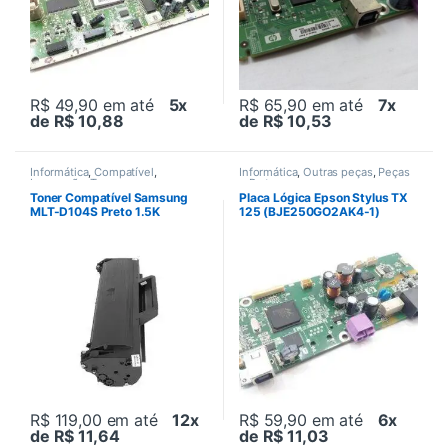
R$ 49,90
em até
5x
R$ 65,90
em até
7x
de R$ 10,88
de R$ 10,53
Informática
,
Compatível
,
Informática
,
Outras peças
,
Peças
Impressão
,
Toners
e Partes
Toner Compatível Samsung
Placa Lógica Epson Stylus TX
MLT-D104S Preto 1.5K
125 (BJE250GO2AK4-1)
R$ 119,00
em até
12x
R$ 59,90
em até
6x
de R$ 11,64
de R$ 11,03