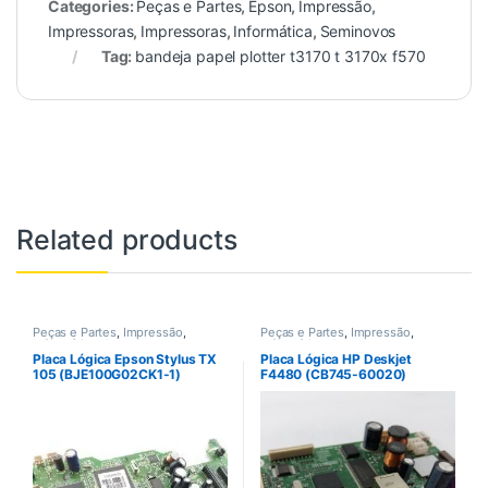
Categories:
Peças e Partes
,
Epson
,
Impressão
,
Impressoras
,
Impressoras
,
Informática
,
Seminovos
Tag:
bandeja papel plotter t3170 t 3170x f570
Related products
Peças e Partes
,
Impressão
,
Peças e Partes
,
Impressão
,
Informática
,
Outras peças
Informática
,
Outras peças
Placa Lógica Epson Stylus TX
Placa Lógica HP Deskjet
105 (BJE100G02CK1-1)
F4480 (CB745-60020)