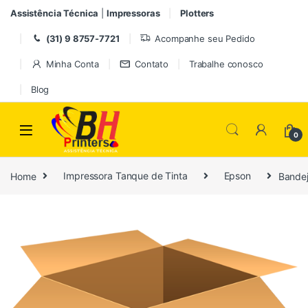
Pular para navegação
Ir para o conteúdo
Assistência Técnica
|
Impressoras
Plotters
(31) 9 8757-7721
Acompanhe seu Pedido
Minha Conta
Contato
Trabalhe conosco
Blog
0
Home
Impressora Tanque de Tinta
Epson
Bandej