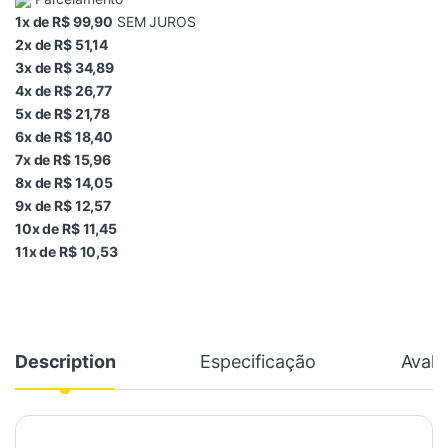
1x de R$ 99,90
SEM JUROS
2x de R$ 51,14
3x de R$ 34,89
4x de R$ 26,77
5x de R$ 21,78
6x de R$ 18,40
7x de R$ 15,96
8x de R$ 14,05
9x de R$ 12,57
10x de R$ 11,45
11x de R$ 10,53
Description
Especificação
Avali