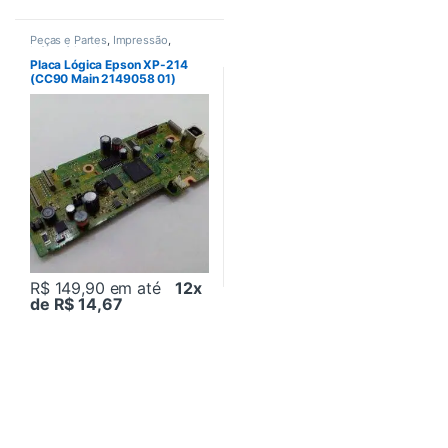
Peças e Partes
,
Impressão
,
Informática
,
Outras peças
Placa Lógica Epson XP-214
(CC90 Main 2149058 01)
R$ 149,90
em até
12x
de R$ 14,67