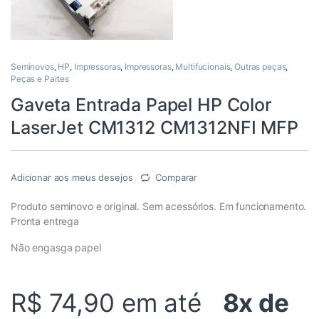
Seminovos
,
HP
,
Impressoras
,
Impressoras
,
Multifucionais
,
Outras peças
,
Peças e Partes
Gaveta Entrada Papel HP Color
LaserJet CM1312 CM1312NFI MFP
Adicionar aos meus desejos
Comparar
Produto seminovo e original. Sem acessórios. Em funcionamento.
Pronta entrega
Não engasga papel
R$ 74,90
em até
8x de