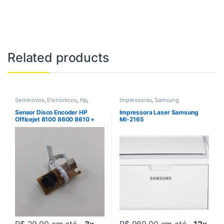
Related products
Seminovos
,
Eletrònicos
,
Hp
,
Impressoras
,
Samsung
Impressoras
Sensor Disco Encoder HP
Impressora Laser Samsung
Officejet 8100 8600 8610 +
Ml-2165
Flat (CM751-80016)
R$ 29,90
em até
3x
R$ 980,00
em até
12x