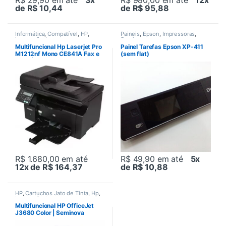
de R$ 10,44
de R$ 95,88
Informática
,
Compatível
,
HP
,
Paineis
,
Epson
,
Impressoras
,
Impressão
,
Impressoras
,
Seminovos
Mutifucional
,
Toners
Multifuncional Hp Laserjet Pro
Painel Tarefas Epson XP-411
M1212nf Mono CE841A Fax e
(sem flat)
Rede | Revisada + Toner
R$ 1.680,00
em até
R$ 49,90
em até
5x
12x de R$ 164,37
de R$ 10,88
HP
,
Cartuchos Jato de Tinta
,
Hp
,
Impressão
,
Impressoras
,
Impressoras
,
Jato de tinta
,
Multifuncional HP OfficeJet
Multifucionais
,
Multifucionais
,
J3680 Color | Seminova
Mutifucional
,
Seminovos