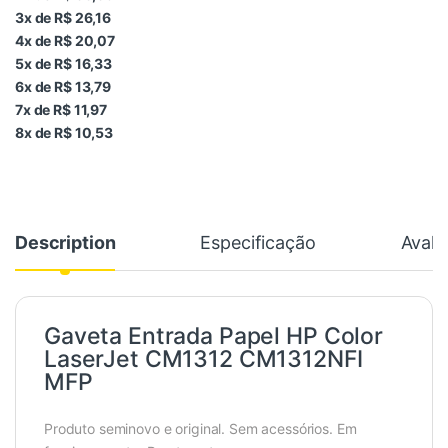
3x de R$ 26,16
4x de R$ 20,07
5x de R$ 16,33
6x de R$ 13,79
7x de R$ 11,97
8x de R$ 10,53
Description
Especificação
Avali
Gaveta Entrada Papel HP Color
LaserJet CM1312 CM1312NFI
MFP
Produto seminovo e original. Sem acessórios. Em