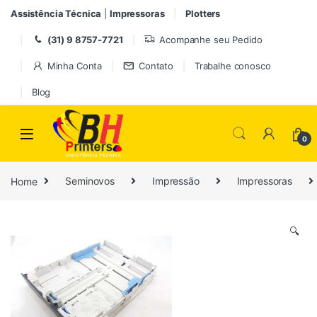
Pular para navegação
Ir para o conteúdo
Assistência Técnica
|
Impressoras
Plotters
(31) 9 8757-7721
Acompanhe seu Pedido
Minha Conta
Contato
Trabalhe conosco
Blog
0
Home
Seminovos
Impressão
Impressoras
🔍