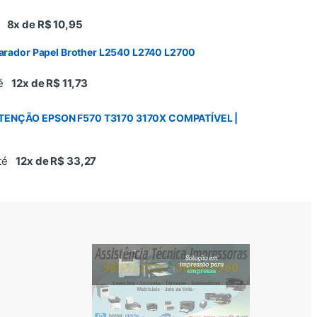
é
8x de R$ 10,95
parador Papel Brother L2540 L2740 L2700
té
12x de R$ 11,73
TENÇÃO EPSON F570 T3170 3170X COMPATÍVEL |
até
12x de R$ 33,27