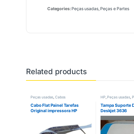
Categories:
Peças usadas
,
Peças e Partes
Related products
Peças usadas
,
Cabos
HP
,
Peças usadas
,
P
Seminovos
Cabo Flat Painel Tarefas
Tampa Suporte D
Original impressora HP
Deskjet 3636
Deskjet 2050 F2050 – usado