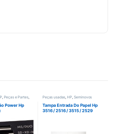
P
,
Peças e Partes
,
Peças usadas
,
HP
,
Seminovos
tão Power Hp
Tampa Entrada Do Papel Hp
)
3516 / 2516 / 3515 / 2529
Original