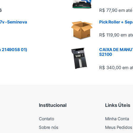
6
R$ 77,90
em at
27v -Seminova
Pick Roller + Se
R$ 119,90
em a
n 2149058 01)
CAIXA DE MANU
S2100
R$ 340,00
em 
Institucional
Links Úteis
Contato
Minha Conta
Sobre nós
Meus Pedidos