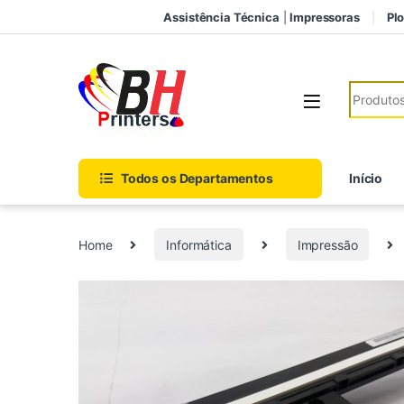
Pular para navegação
Ir para o conteúdo
Assistência Técnica
|
Impressoras
Plo
Search fo
Todos os Departamentos
Início
Home
Informática
Impressão