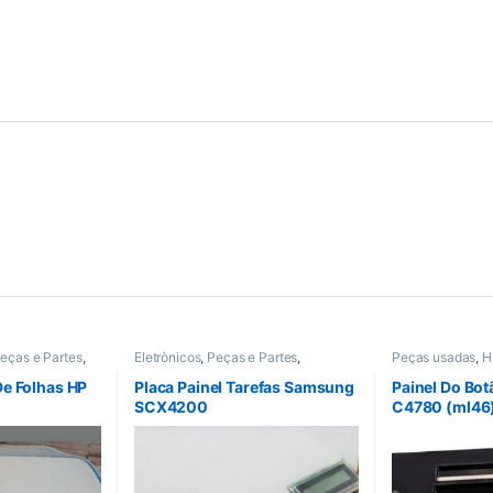
eças e Partes
,
Eletrònicos
,
Peças e Partes
,
Peças usadas
,
H
Samsung
,
Seminovos
Seminovos
e Folhas HP
Placa Painel Tarefas Samsung
Painel Do Bo
SCX4200
C4780 (ml46