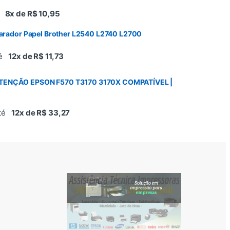
é
8x de R$ 10,95
parador Papel Brother L2540 L2740 L2700
té
12x de R$ 11,73
TENÇÃO EPSON F570 T3170 3170X COMPATÍVEL |
até
12x de R$ 33,27