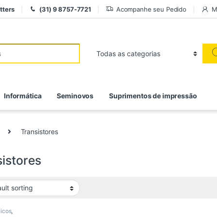
tters
(31) 9 8757-7721
Acompanhe seu Pedido
M
r:
Informática
Seminovos
Suprimentos de impressão
Transistores
istores
nicos
,
ondutores
,