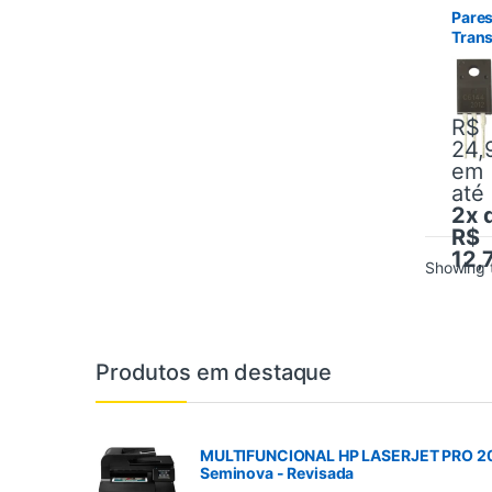
Transi
Pare
Trans
C614
A222
L355
L365
R$
24,
em
at
2x 
R$
12,
Showing t
Produtos em destaque
MULTIFUNCIONAL HP LASERJET PRO 
Seminova - Revisada