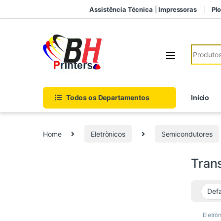
Pular para navegação
Ir para o conteúdo
Assistência Técnica
|
Impressoras
Plo
Search fo
Todos os Departamentos
Início
Home
Eletrònicos
Semicondutores
Trans
Eletrò
Semic