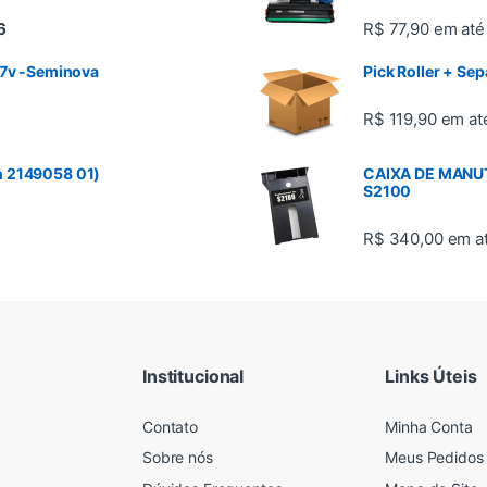
6
R$ 77,90
em at
27v -Seminova
Pick Roller + Se
R$ 119,90
em a
n 2149058 01)
CAIXA DE MANU
S2100
R$ 340,00
em 
Institucional
Links Úteis
Contato
Minha Conta
Sobre nós
Meus Pedidos