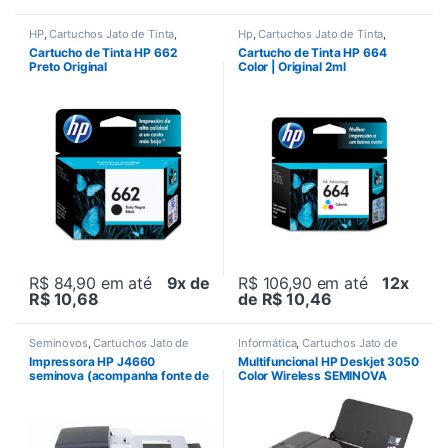
HP
,
Cartuchos Jato de Tinta
,
Hp
,
Cartuchos Jato de Tinta
,
Impressão
,
Impressoras
Impressoras
Cartucho de Tinta HP 662
Cartucho de Tinta HP 664
Preto Original
Color | Original 2ml
R$ 84,90
em até
9x de
R$ 106,90
em até
12x
R$ 10,68
de R$ 10,46
Seminovos
,
Cartuchos Jato de
Informática
,
Cartuchos Jato de
Tinta
,
Hp
,
Jato de tinta
,
Jato de
Tinta
,
Hp
,
HP
,
Impressão
,
Impressora HP J4660
Multifuncional HP Deskjet 3050
tinta
,
Multifucionais
,
Impressão
,
Impressoras
,
seminova (acompanha fonte de
Color Wireless SEMINOVA
Multifucionais
Multifucionais
,
Multifucionais
,
Mutifucional
,
Seminovos
energia e cabo USB)