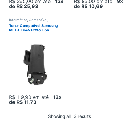
R$ 265,00
em até
12x
R$ 85,00
em até
9x
de R$ 25,93
de R$ 10,69
Informática
,
Compatível
,
Compatível
,
Impressão
,
Toner Compatível Samsung
Impressão
,
Impressoras
,
MLT-D104S Preto 1.5K
Impressoras
,
Laser
,
Suprimentos
de impressão
,
Toners
R$ 119,90
em até
12x
de R$ 11,73
Showing all 13 results