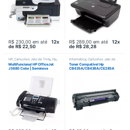
R$ 230,00
em até
12x
R$ 289,00
em até
12x
de R$ 22,50
de R$ 28,28
HP
,
Cartuchos Jato de Tinta
,
Hp
,
Informática
,
Cartuchos Jato de
Impressão
,
Impressoras
,
Tinta
,
Compatível
,
HP
,
Impressão
,
Multifuncional HP OfficeJet
Toner Compatível Hp
Impressoras
,
Jato de tinta
,
Impressão
,
Impressoras
,
Laser
,
J3680 Color | Seminova
CB435A/CB436A/CE285A
Multifucionais
,
Multifucionais
,
Suprimentos de impressão
,
Mutifucional
,
Seminovos
Toners
Preto 2K