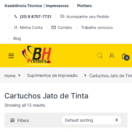
Pular para navegação
Ir para o conteúdo
Assistência Técnica
|
Impressoras
Plotters
(31) 9 8757-7721
Acompanhe seu Pedido
Minha Conta
Contato
Trabalhe conosco
Blog
0
Home
Suprimentos de impressão
Cartuchos Jato de Tin
Cartuchos Jato de Tinta
Showing all 13 results
Filters