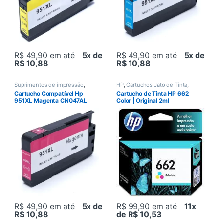
R$ 49,90
em até
5x de
R$ 49,90
em até
5x de
R$ 10,88
R$ 10,88
Suprimentos de impressão
,
HP
,
Cartuchos Jato de Tinta
,
Cartuchos Jato de Tinta
,
Impressão
Cartucho Compatível Hp
Cartucho de Tinta HP 662
Compatível
951XL Magenta CN047AL
Color | Original 2ml
R$ 49,90
em até
5x de
R$ 99,90
em até
11x
R$ 10,88
de R$ 10,53