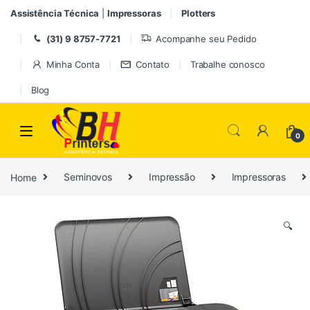
Pular para navegação
Ir para o conteúdo
Assistência Técnica
|
Impressoras
Plotters
(31) 9 8757-7721
Acompanhe seu Pedido
Minha Conta
Contato
Trabalhe conosco
Blog
0
Home
Seminovos
Impressão
Impressoras
🔍