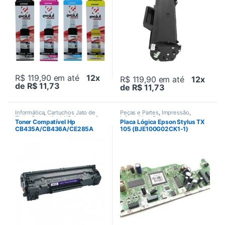
R$ 119,90
em até
12x
R$ 119,90
em até
12x
de R$ 11,73
de R$ 11,73
Informática
,
Cartuchos Jato de
Peças e Partes
,
Impressão
,
Tinta
,
Compatível
,
HP
,
Impressão
,
Informática
,
Outras peças
Toner Compatível Hp
Placa Lógica Epson Stylus TX
Impressão
,
Impressoras
,
Laser
,
CB435A/CB436A/CE285A
105 (BJE100G02CK1-1)
Suprimentos de impressão
,
Toners
Preto 2K