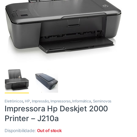
Eletrònicos
,
HP
,
Impressão
,
Impressoras
,
Informática
,
Seminovos
Impressora Hp Deskjet 2000
Printer – J210a
Disponibilidade:
Out of stock