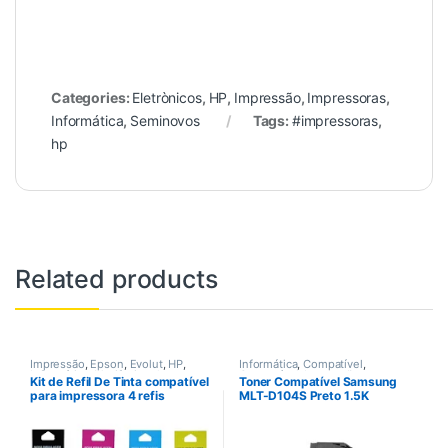
Categories:
Eletrònicos
,
HP
,
Impressão
,
Impressoras
,
Informática
,
Seminovos
Tags:
#impressoras
,
hp
Related products
Impressão
,
Epson
,
Evolut
,
HP
,
Informática
,
Compatível
,
Informática
,
Mutifucional
,
Compatível
,
Impressão
,
Kit de Refil De Tinta compatível
Toner Compatível Samsung
Suprimentos de impressão
,
Impressão
,
Impressoras
,
para impressora 4 refis
MLT-D104S Preto 1.5K
Tintas
Impressoras
,
Laser
,
Suprimentos
de impressão
,
Toners