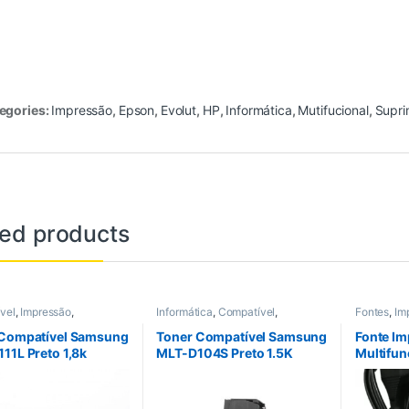
egories:
Impressão
,
Epson
,
Evolut
,
HP
,
Informática
,
Mutifucional
,
Supri
ted products
vel
,
Impressão
,
Informática
,
Compatível
,
Fontes
,
Im
ão
,
Impressoras
,
Compatível
,
Impressão
,
oras
,
Informática
,
Laser
,
Impressão
,
Impressoras
,
 Compatível Samsung
Toner Compatível Samsung
Fonte Im
Impressoras
,
Laser
,
Suprimentos
11L Preto 1,8k
MLT-D104S Preto 1.5K
Multifun
de impressão
,
Toners
2546 22