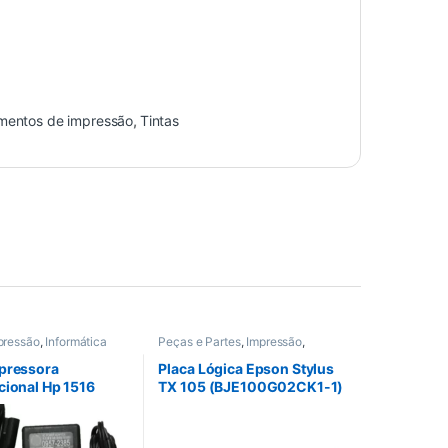
mentos de impressão
,
Tintas
pressão
,
Informática
Peças e Partes
,
Impressão
,
Informática
,
Outras peças
pressora
Placa Lógica Epson Stylus
cional Hp 1516
TX 105 (BJE100G02CK1-1)
v 455ma