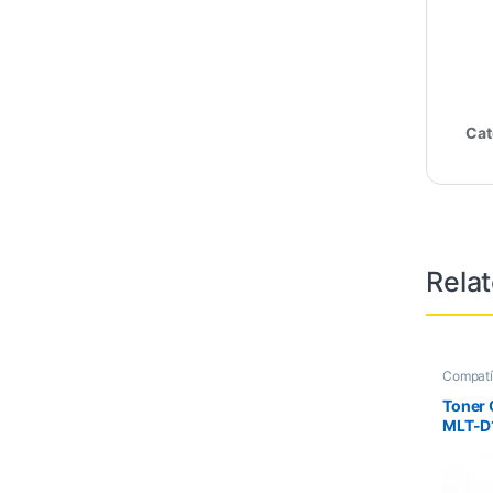
Cat
Rela
Compatí
Impress
Impress
Toner
Toners
MLT-D1