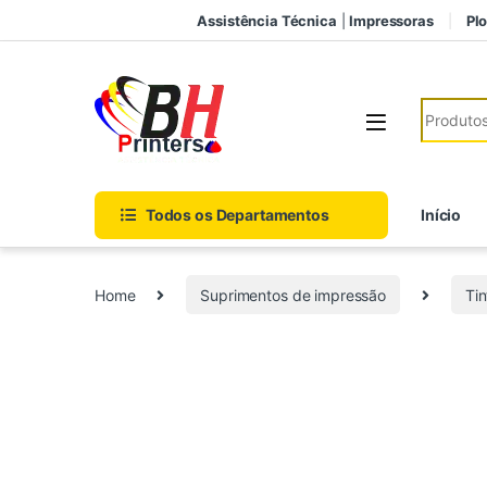
Pular para navegação
Ir para o conteúdo
Assistência Técnica
|
Impressoras
Plo
Search fo
Todos os Departamentos
Início
Home
Suprimentos de impressão
Tin