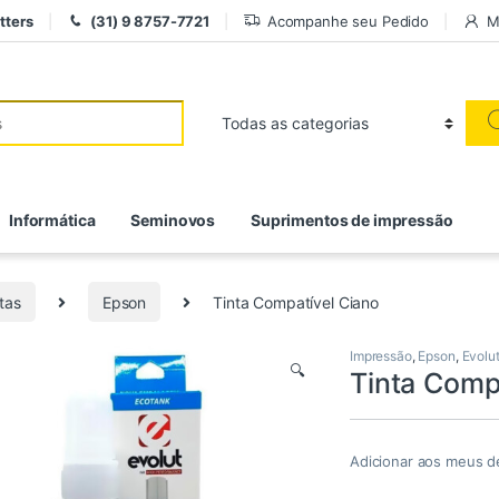
tters
(31) 9 8757-7721
Acompanhe seu Pedido
M
r:
Informática
Seminovos
Suprimentos de impressão
tas
Epson
Tinta Compatível Ciano
Impressão
,
Epson
,
Evolu
🔍
Tinta Comp
Adicionar aos meus d