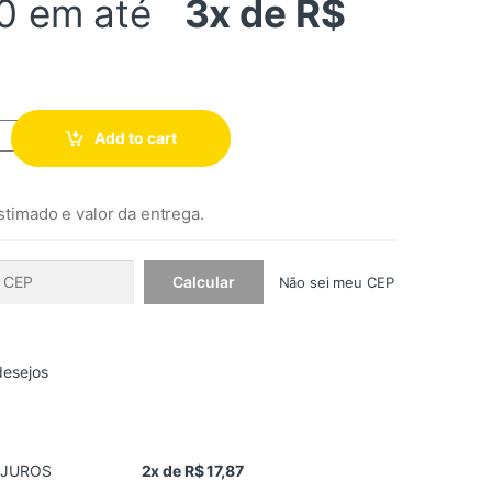
0
em até
3x de R$
Add to cart
stimado e valor da entrega.
Não sei meu CEP
desejos
 JUROS
2x de R$ 17,87