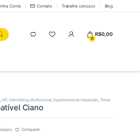
inha Conta
Contato
Trabalhe conosco
Blog
R$
0,00
0
t
,
HP
,
Informática
,
Mutifucional
,
Suprimentos de impressão
,
Tintas
atível Ciano
esejos
Comparar