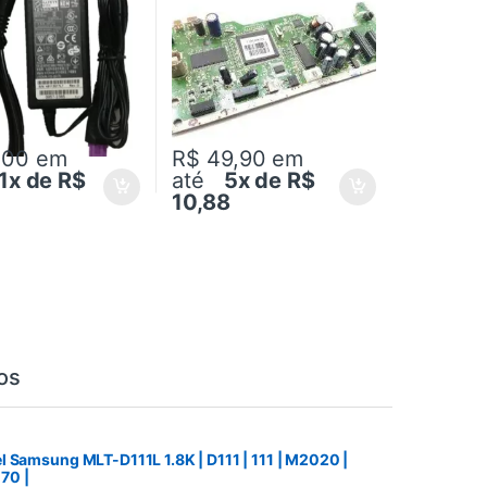
,00
em
R$ 49,90
em
1x de R$
até
5x de R$
10,88
os
 Samsung MLT-D111L 1.8K | D111 | 111 | M2020 |
70 |