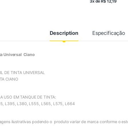
3x de R$ 12,19
Description
Especificação
ta Universal Ciano
IL DE TINTA UNIVERSAL
TA CIANO
A USO EM TANQUE DE TINTA:
5, L395, L380, L555, L565, L575, L664
agens ilustrativas podendo o produto variar de marca conforme o es