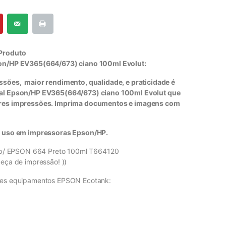
 Produto
son/HP EV365(664/673) ciano 100ml Evolut:
ssões, maior rendimento, qualidade, e praticidade é
sal Epson/HP EV365(664/673) ciano 100ml Evolut que
ores impressões. Imprima documentos e imagens com
ra uso em impressoras Epson/HP.
ta p/ EPSON 664 Preto 100ml T664120
beça de impressão! ))
ntes equipamentos EPSON Ecotank: