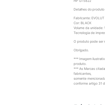
HP GT5822
Detalhes do produto 
Fabricante: EVOLUT
Cor: BLACK
Volume da unidade:
Tecnologia de impres
O produto pode ser 
Obrigado.
*** Imagem ilustrati
produto.
*** As Marcas citad
fabricantes,
somente mencionadas
conforme artigo 31 d