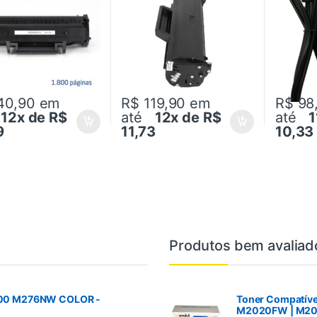
40,90
em
R$ 119,90
em
R$ 98
é
12x de R$
até
12x de R$
até
1
9
11,73
10,33
Produtos bem avaliad
200 M276NW COLOR -
Toner Compatível
M2020FW | M20