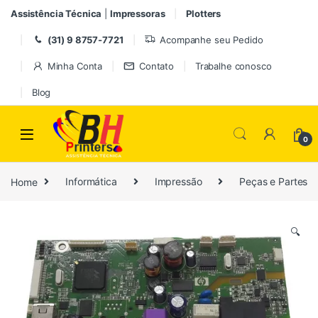
Pular para navegação
Ir para o conteúdo
Assistência Técnica
|
Impressoras
Plotters
(31) 9 8757-7721
Acompanhe seu Pedido
Minha Conta
Contato
Trabalhe conosco
Blog
0
Home
Informática
Impressão
Peças e Partes
🔍