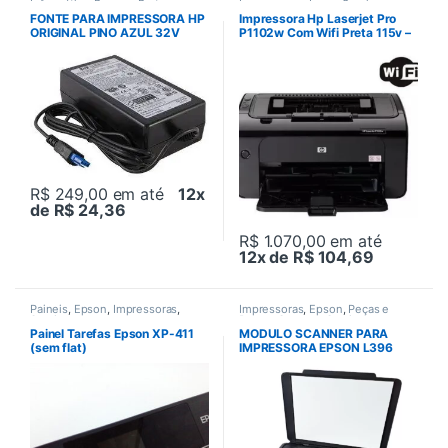
Informática
,
Peças e Partes
Impressoras
,
Laser
,
Seminovos
FONTE PARA IMPRESSORA HP
Impressora Hp Laserjet Pro
ORIGINAL PINO AZUL 32V
P1102w Com Wifi Preta 115v –
2000/1800mA semi-nova
127v -Seminova
R$ 249,00
em até
12x
de R$ 24,36
R$ 1.070,00
em até
12x de R$ 104,69
Paineis
,
Epson
,
Impressoras
,
Impressoras
,
Epson
,
Peças e
Seminovos
Partes
,
Scaners
,
Seminovos
Painel Tarefas Epson XP-411
MODULO SCANNER PARA
(sem flat)
IMPRESSORA EPSON L396