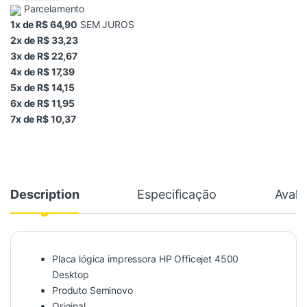
Parcelamento
1x de R$ 64,90
SEM JUROS
2x de R$ 33,23
3x de R$ 22,67
4x de R$ 17,39
5x de R$ 14,15
6x de R$ 11,95
7x de R$ 10,37
Description
Especificação
Avali
Placa lógica impressora HP Officejet 4500
Desktop
Produto Seminovo
Original