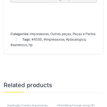
Categories:
Impressoras
,
Outras peças
,
Peças e Partes
Tags:
#4500
,
#impressoras
,
#placalogica
,
#seminovo
,
hp
Related products
Impressão
,
Fontes
,
Impressoras
,
Informática
,
Funcao unica
,
HP
,