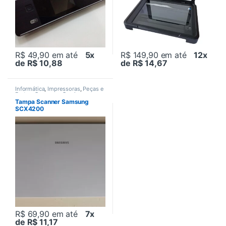
R$ 49,90
em até
5x
R$ 149,90
em até
12x
de R$ 10,88
de R$ 14,67
Informática
,
Impressoras
,
Peças e
Partes
,
Samsung
,
Seminovos
Tampa Scanner Samsung
SCX4200
R$ 69,90
em até
7x
de R$ 11,17